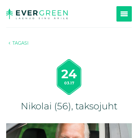
TAGASI
24
03.17
Nikolai (56), taksojuht